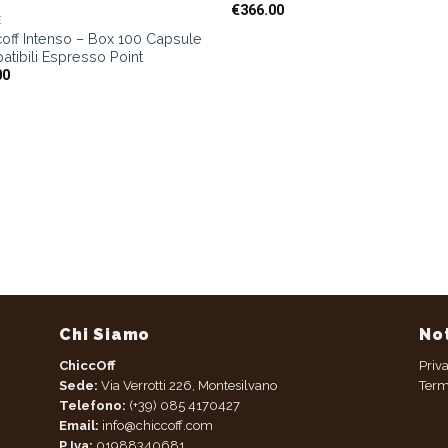
€
366.00
È
off Intenso – Box 100 Capsule
tibili Espresso Point
00
Chi Siamo
No
ChiccOff
Priv
Sede:
Via Verrotti 226, Montesilvano
Term
Telefono:
(+39) 085 4170427
Email:
info@chiccoff.com
P.Iva:
01988340681