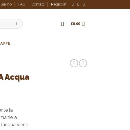
i Siamo
FAQ
Contatti
Registrati
€
0.00
CAFFÈ
A Acqua
nte la
n maniera
ll’acqua viene