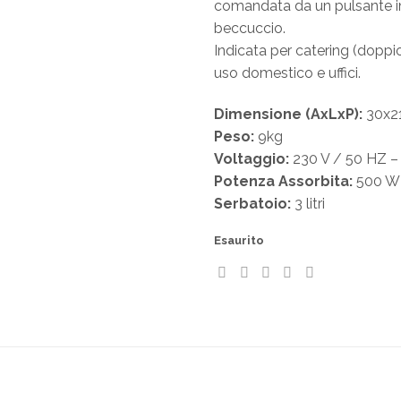
comandata da un pulsante in
beccuccio.
Indicata per catering (doppi
uso domestico e uffici.
Dimensione (AxLxP):
30x2
Peso:
9kg
Voltaggio:
230 V / 50 HZ –
Potenza Assorbita:
500 W
Serbatoio:
3 litri
Esaurito