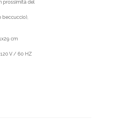
 prossimità del
o beccuccio),
1x29 cm
 120 V / 60 HZ