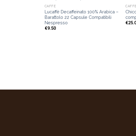
CAFFÈ
CAFF
Lucaffè Decaffeinato 100% Arabica –
Chicc
Barattolo 22 Capsule Compatibili
compa
Nespresso
€
25.
€
9.50