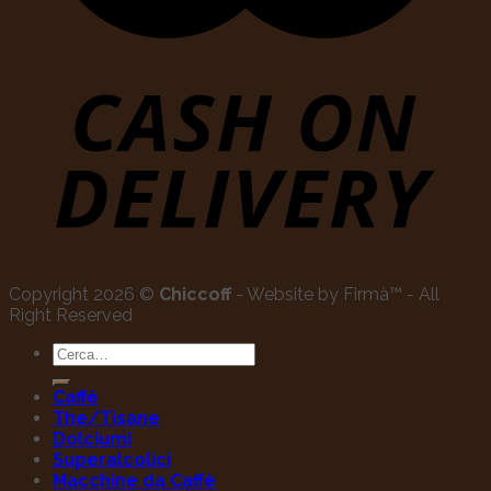
Copyright 2026 ©
Chiccoff
- Website by Firmà™ - All
Right Reserved
Cerca:
Caffè
The/Tisane
Dolciumi
Superalcolici
Macchine da Caffè