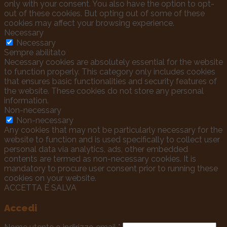
only with your consent. You also have the option to opt-
out of these cookies. But opting out of some of these
cookies may affect your browsing experience.
Necessary
Necessary
Sempre abilitato
Necessary cookies are absolutely essential for the website
to function properly. This category only includes cookies
that ensures basic functionalities and security features of
the website. These cookies do not store any personal
information.
Non-necessary
Non-necessary
Any cookies that may not be particularly necessary for the
website to function and is used specifically to collect user
personal data via analytics, ads, other embedded
contents are termed as non-necessary cookies. It is
mandatory to procure user consent prior to running these
cookies on your website.
ACCETTA E SALVA
Accedi