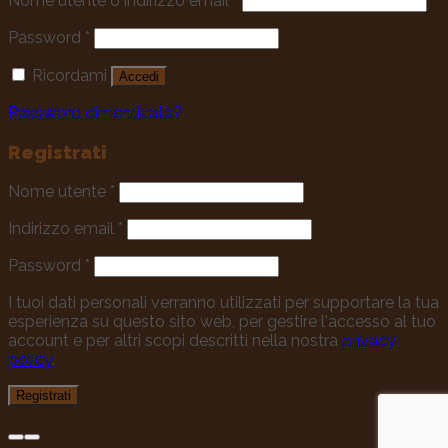
Nome utente o indirizzo email
*
Password
*
Ricordami
Accedi
Password dimenticata?
Registrati
Nome utente
*
Indirizzo email
*
Password
*
I tuoi dati personali verranno utilizzati per supportare la tua
esperienza su questo sito web, per gestire l'accesso al tuo
account e per altri scopi descritti nella nostra
privacy
policy
.
Registrati