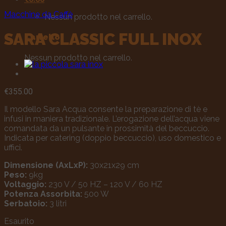
Macchine da Caffè
Nessun prodotto nel carrello.
SARA CLASSIC FULL INOX
Carrello
Nessun prodotto nel carrello.
€
355.00
Il modello Sara Acqua consente la preparazione di tè e
infusi in maniera tradizionale. L’erogazione dell’acqua viene
comandata da un pulsante in prossimità del beccuccio.
Indicata per catering (doppio beccuccio), uso domestico e
uffici.
Dimensione (AxLxP):
30x21x29 cm
Peso:
9kg
Voltaggio:
230 V / 50 HZ – 120 V / 60 HZ
Potenza Assorbita:
500 W
Serbatoio:
3 litri
Esaurito