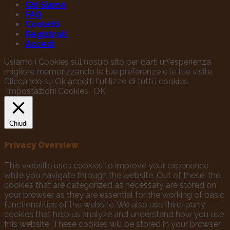
Chi Siamo
FAQ
Contatti
Registrati
Accedi
Usiamo i Cookies sul nostro sito per darti un'esperienza
migliore memorizzando le tue preferenze e le tue visite.
Cliccando su Ok accetti l'utilizzo di tutti i cookies.
Impostazioni Cookies
OK
Chiudi
Privacy Overview
This website uses cookies to improve your experience
while you navigate through the website. Out of these, the
cookies that are categorized as necessary are stored on
your browser as they are essential for the working of basic
functionalities of the website. We also use third-party
cookies that help us analyze and understand how you use
this website. These cookies will be stored in your browser