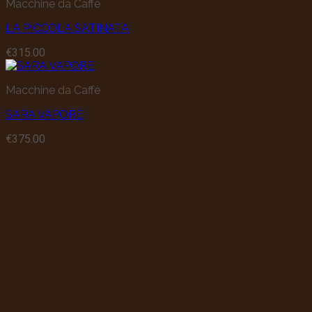
Macchine da Caffè
LA PICCOLA SATINATA
€
315.00
Macchine da Caffè
SARA VAPORE
€
375.00
Chi Siamo
ChiccOff
Sede:
Via Verrotti 226, Montesilvano
Telefono:
(+39) 085 4170427
Email:
info@chiccoff.com
P.Iva:
01988340681
R.E.A.:
PE – 144682
Capitale Sociale:
€ 2000,00
Note Legali