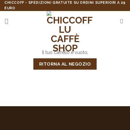
Skip
CHICCOFF - SPEDIZIONI GRATUITE SU ORDINI SUPERIORI A 29
EURO
to
content
Il tuo carrello è vuoto.
RITORNA AL NEGOZIO