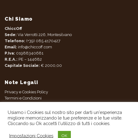
Chi Siamo
ChiccOff
Sede:
Via Verrotti 226, Montesilvano
Telefono:
(+39) 085 4170427
Email:
info@chiccoff.com
P.Iva:
01988340681
R.E.A.:
PE – 144682
Capitale Sociale:
€ 2000,00
Note Legali
Privacy e Cookies Policy
Termini e Condizioni
Usiamo i Cookies sul nostro sito per darti un'esperienza
migliore memorizzando le tue preferenze e le tue visite.
Cliccando su Ok accetti l'utilizzo di tutti i cookies.
Copyright 2026 ©
Chiccoff
- Website by Firmà™ - All Right
Impostazioni Cookies
OK