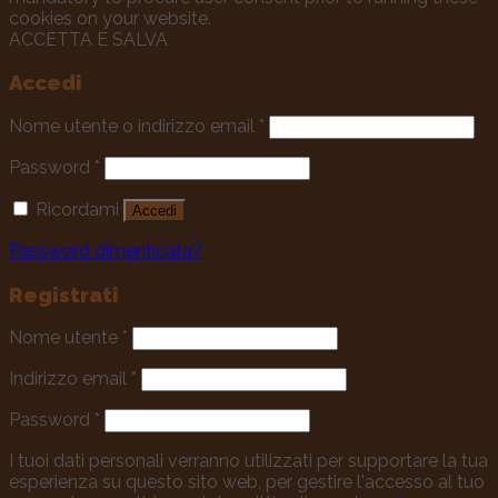
cookies on your website.
ACCETTA E SALVA
Accedi
Nome utente o indirizzo email
*
Password
*
Ricordami
Accedi
Password dimenticata?
Registrati
Nome utente
*
Indirizzo email
*
Password
*
I tuoi dati personali verranno utilizzati per supportare la tua
esperienza su questo sito web, per gestire l'accesso al tuo