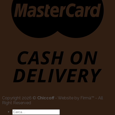
Copyright 2026 ©
Chiccoff
- Website by Firmà™ - All
Right Reserved
Cerca: