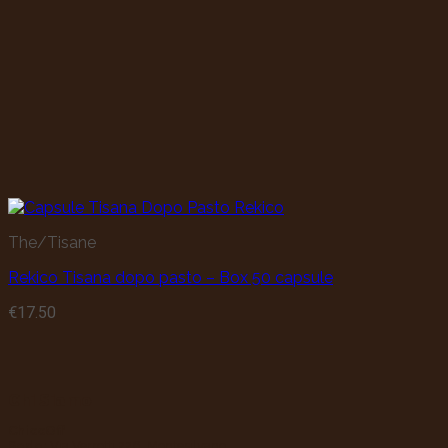
The/Tisane
Rekico Tisana dopo pasto – Box 50 capsule
€
17.50
Chi Siamo
ChiccOff
Sede:
Via Verrotti 226, Montesilvano