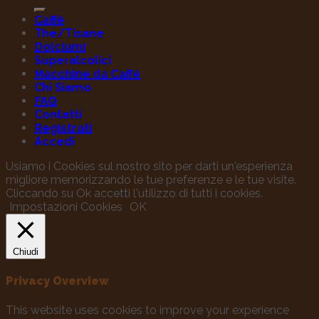
Caffè
The/Tisane
Dolciumi
Superalcolici
Macchine da Caffè
Chi Siamo
FAQ
Contatti
Registrati
Accedi
Usiamo i Cookies sul nostro sito per darti un'esperienza
migliore memorizzando le tue preferenze e le tue visite.
Cliccando su Ok accetti l'utilizzo di tutti i cookies.
Impostazioni Cookies
OK
Chiudi
Privacy Overview
This website uses cookies to improve your experience