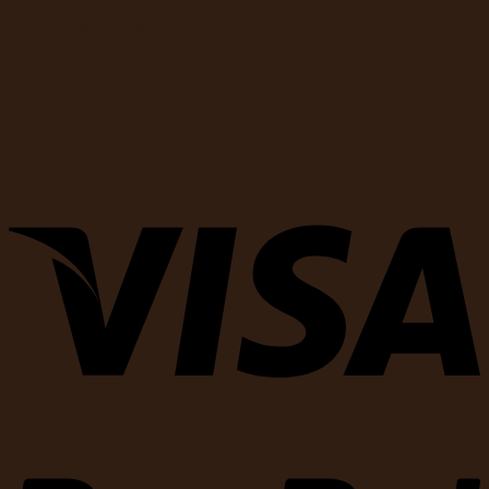
Telefono:
(+39) 085 4170427
Email:
info@chiccoff.com
P.Iva:
01988340681
R.E.A.:
PE – 144682
Capitale Sociale:
€ 2000,00
Note Legali
Privacy e Cookies Policy
Termini e Condizioni