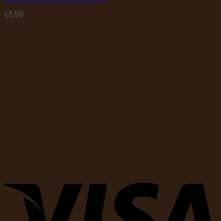
€
8.50
Chi Siamo
ChiccOff
Sede:
Via Verrotti 226, Montesilvano
Telefono:
(+39) 085 4170427
Email:
info@chiccoff.com
P.Iva:
01988340681
R.E.A.:
PE – 144682
Capitale Sociale:
€ 2000,00
Note Legali
Privacy e Cookies Policy
Termini e Condizioni