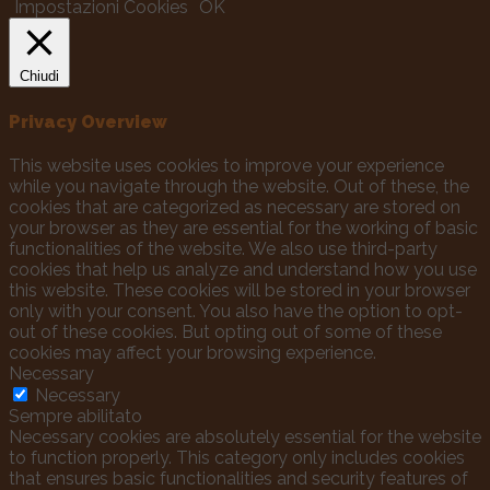
Impostazioni Cookies
OK
Chiudi
Privacy Overview
This website uses cookies to improve your experience
while you navigate through the website. Out of these, the
cookies that are categorized as necessary are stored on
your browser as they are essential for the working of basic
functionalities of the website. We also use third-party
cookies that help us analyze and understand how you use
this website. These cookies will be stored in your browser
only with your consent. You also have the option to opt-
out of these cookies. But opting out of some of these
cookies may affect your browsing experience.
Necessary
Necessary
Sempre abilitato
Necessary cookies are absolutely essential for the website
to function properly. This category only includes cookies
that ensures basic functionalities and security features of