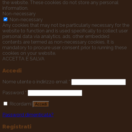
the website. These cookies do not store any personal
information.
Non-necessary
Non-necessary
Any cookies that may not be particularly necessary for the
website to function and is used specifically to collect user
personal data via analytics, ads, other embedded
contents are termed as non-necessary cookies. It is
mandatory to procure user consent prior to running these
cookies on your website.
ACCETTA E SALVA
Accedi
Nome utente o indirizzo email
*
Password
*
Ricordami
Accedi
Password dimenticata?
Registrati