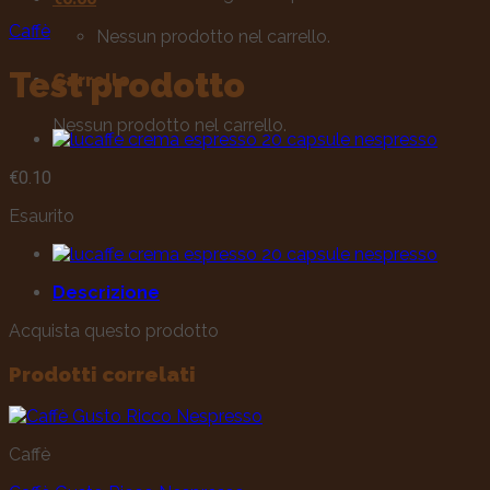
Caffè
Nessun prodotto nel carrello.
Test prodotto
Carrello
Nessun prodotto nel carrello.
€
0.10
Esaurito
Descrizione
Acquista questo prodotto
Prodotti correlati
Caffè