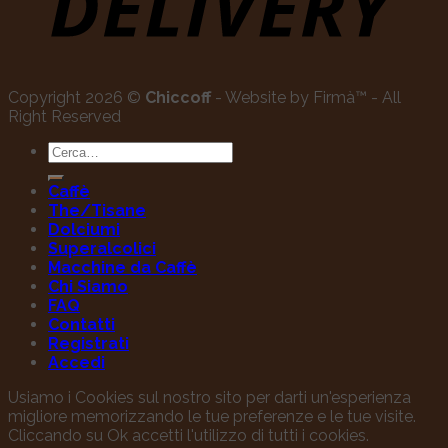
Copyright 2026 ©
Chiccoff
- Website by Firmà™ - All
Right Reserved
Cerca:
Caffè
The/Tisane
Dolciumi
Superalcolici
Macchine da Caffè
Chi Siamo
FAQ
Contatti
Registrati
Accedi
Usiamo i Cookies sul nostro sito per darti un'esperienza
migliore memorizzando le tue preferenze e le tue visite.
Cliccando su Ok accetti l'utilizzo di tutti i cookies.