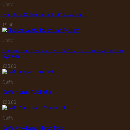
Caffè
Barattolo Caffè macinato 100% Arabica
€
9.50
Caffè
Chiccoff Gusto Ricco – Box 100 Capsule compatibili Uno
System
€
25.00
Caffè
Caffè in grani Pulcinella
€
20.00
Caffè
Caffè Americano Marco Polo