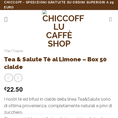
Skip
CHICCOFF - SPEDIZIONI GRATUITE SU ORDINI SUPERIORI A 29
EURO
to
content
The/Tisane
Tea & Salute Tè al Limone – Box 50
cialde
€
22.50
I nostri tè ed infusi in cialde della linea Tea&Salute sono
di ottima provenienza, completamente naturali e privi di
zucchero.