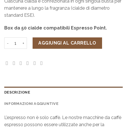
Ciascuna cialda è confezionata in ogni singola busta per
mantenere a lungo la fragranza (cialde di diametro
standard ESE).
Box da 50 cialde compatibili Espresso Point.
Tea & Salute Tè al Limone - Box 50 cialde quantità
AGGIUNGI AL CARRELLO
DESCRIZIONE
INFORMAZIONI AGGIUNTIVE
L’espresso non è solo caffè. Le nostre macchine da caffè
espresso possono essere utilizzate anche per la