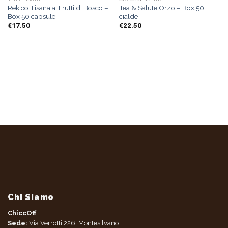
Rekico Tisana ai Frutti di Bosco –
Tea & Salute Orzo – Box 50
Box 50 capsule
cialde
€
17.50
€
22.50
Chi Siamo
ChiccOff
Sede:
Via Verrotti 226, Montesilvano