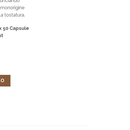
inunciando
ni monorigine
a tostatura.
x 50 Capsule
nt
 Capsule compatibili Espresso Point quantità
LO