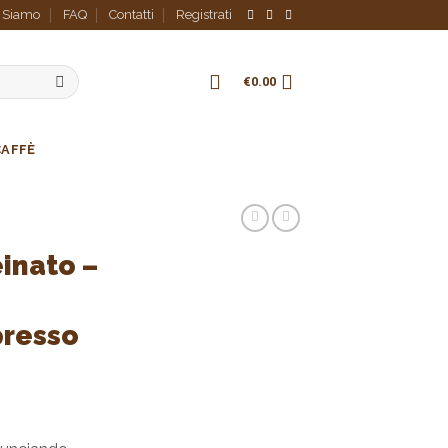
i Siamo
FAQ
Contatti
Registrati
€
0.00
CAFFÈ
inato –
presso