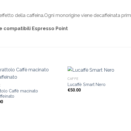
effetto della caffeina.Ogni monorigine viene decaffeinata prim
e compatibili Espresso Point
CAFFÈ
Lucaffè Smart Nero
È
€
50.00
tolo Caffè macinato
ffeinato
00