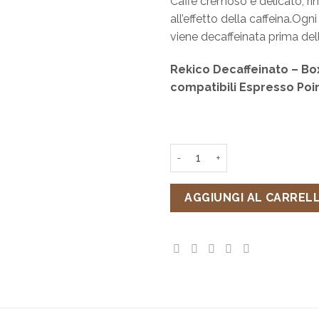
Caffè cremoso e delicato, r
all’effetto della caffeina.Og
viene decaffeinata prima dell
Rekico Decaffeinato – Bo
compatibili Espresso Poi
Rekico Decaffeinato - Box 50
AGGIUNGI AL CARREL