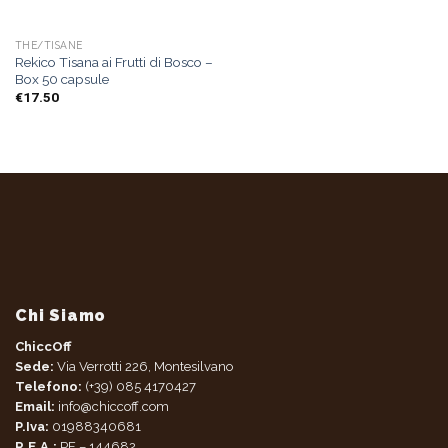
THE/TISANE
Rekico Tisana ai Frutti di Bosco –
Box 50 capsule
€
17.50
Chi Siamo
ChiccOff
Sede:
Via Verrotti 226, Montesilvano
Telefono:
(+39) 085 4170427
Email:
info@chiccoff.com
P.Iva:
01988340681
R.E.A.:
PE – 144682